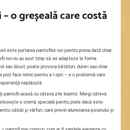
i – o greșeală care costă
eli este purtarea pantofilor noi pentru prima dată chiar
tofii noi nu au avut timp să se adapteze la forma
gid sau lăcuit, poate provoca bătături, dureri sau chiar
ai poți face nimic pentru a-l opri – e o problemă care
xperiență neplăcută.
ți pantofii acasă cu câteva zile înainte. Mergi câteva
i folosește o cremă specială pentru piele dacă este
entru călcâi și vârfuri, care previn alunecarea piciorului și
ă – pantofi mai comozi, cum ar fi sandale elegante cu