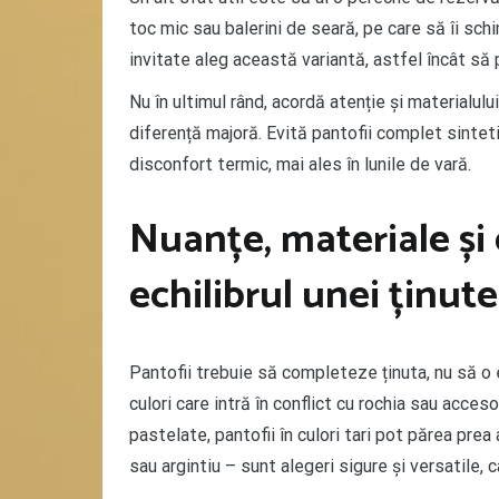
toc mic sau balerini de seară, pe care să îi sc
invitate aleg această variantă, astfel încât să 
Nu în ultimul rând, acordă atenție și materialulu
diferență majoră. Evită pantofii complet sinteti
disconfort termic, mai ales în lunile de vară.
Nuanțe, materiale și d
echilibrul unei ținute
Pantofii trebuie să completeze ținuta, nu să o
culori care intră în conflict cu rochia sau acces
pastelate, pantofii în culori tari pot părea prea 
sau argintiu – sunt alegeri sigure și versatile, 