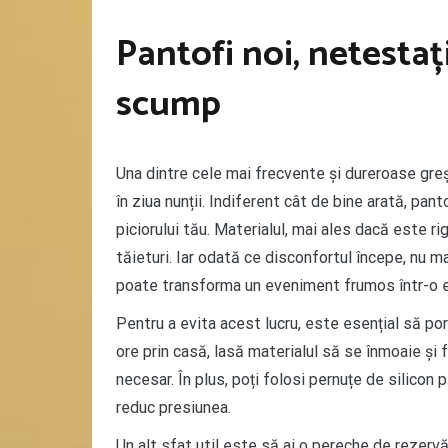
Pantofi noi, netestaț
scump
Una dintre cele mai frecvente și dureroase greș
în ziua nunții. Indiferent cât de bine arată, pan
piciorului tău. Materialul, mai ales dacă este ri
tăieturi. Iar odată ce disconfortul începe, nu m
poate transforma un eveniment frumos într-o e
Pentru a evita acest lucru, este esențial să por
ore prin casă, lasă materialul să se înmoaie ș
necesar. În plus, poți folosi pernuțe de silicon p
reduc presiunea.
Un alt sfat util este să ai o pereche de rezerv