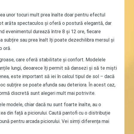
a unor tocuri mult prea înalte doar pentru efectul
ot arăta spectaculos și oferă o postură elegantă, dar
nd evenimentul durează între 8 și 12 ore, fiecare
 subțire sau prea înalt îți poate dezechilibra mersul și
o oră.
groase, care oferă stabilitate și confort. Modelele
nțile lungi, deoarece îți permit să dansezi și să te miști
enea, este important să iei în calcul tipul de sol – dacă
n toc subțire se poate afunda sau deteriora. În acest caz,
formă discretă sunt alegeri mult mai potrivite.
le modele, chiar dacă nu sunt foarte înalte, au o
a din față a piciorului. Caută pantofi cu o distribuție
 bună pentru arcada piciorului. Vei simți diferența mai