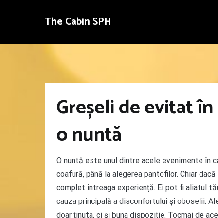
Sari
la
The Cabin SPH
conținut
Greșeli de evitat în
o nuntă
O nuntă este unul dintre acele evenimente în ca
coafură, până la alegerea pantofilor. Chiar dac
complet întreaga experiență. Ei pot fi aliatul tă
cauza principală a disconfortului și oboselii. Al
doar ținuta, ci și buna dispoziție. Tocmai de ace