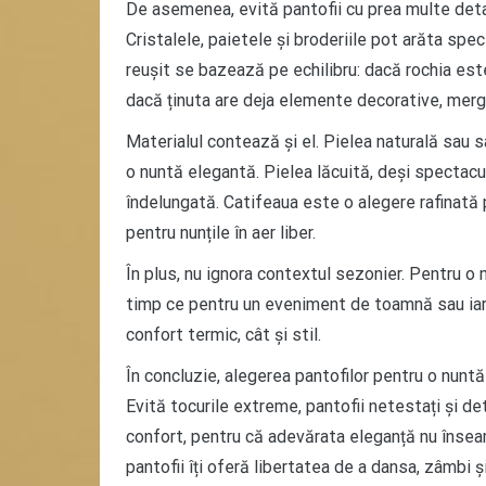
De asemenea, evită pantofii cu prea multe detal
Cristalele, paietele și broderiile pot arăta spe
reușit se bazează pe echilibru: dacă rochia este
dacă ținuta are deja elemente decorative, mergi
Materialul contează și el. Pielea naturală sau s
o nuntă elegantă. Pielea lăcuită, deși spectacu
îndelungată. Catifeaua este o alegere rafinată
pentru nunțile în aer liber.
În plus, nu ignora contextul sezonier. Pentru o 
timp ce pentru un eveniment de toamnă sau iarnă
confort termic, cât și stil.
În concluzie, alegerea pantofilor pentru o nuntă
Evită tocurile extreme, pantofii netestați și det
confort, pentru că adevărata eleganță nu înseamn
pantofii îți oferă libertatea de a dansa, zâmbi și