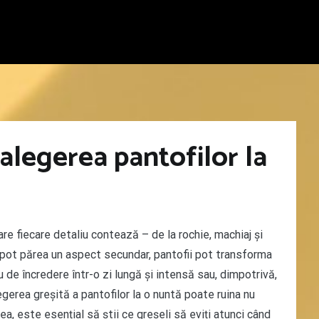
 alegerea pantofilor la
re fiecare detaliu contează – de la rochie, machiaj și
ă pot părea un aspect secundar, pantofii pot transforma
u de încredere într-o zi lungă și intensă sau, dimpotrivă,
egerea greșită a pantofilor la o nuntă poate ruina nu
ea, este esențial să știi ce greșeli să eviți atunci când