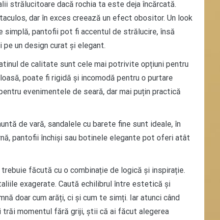
ii strălucitoare dacă rochia ta este deja încărcată.
ctaculos, dar în exces creează un efect obositor. Un look
 simplă, pantofii pot fi accentul de strălucire, însă
 pe un design curat și elegant.
atinul de calitate sunt cele mai potrivite opțiuni pentru
loasă, poate fi rigidă și incomodă pentru o purtare
 pentru evenimentele de seară, dar mai puțin practică
nuntă de vară, sandalele cu barete fine sunt ideale, în
, pantofii închiși sau botinele elegante pot oferi atât
 trebuie făcută cu o combinație de logică și inspirație.
aliile exagerate. Caută echilibrul între estetică și
ă doar cum arăți, ci și cum te simți. Iar atunci când
 trăi momentul fără griji, știi că ai făcut alegerea