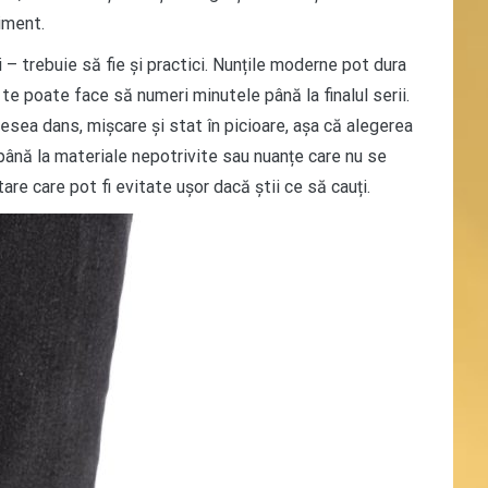
iment.
 – trebuie să fie și practici. Nunțile moderne pot dura
 te poate face să numeri minutele până la finalul serii.
sea dans, mișcare și stat în picioare, așa că alegerea
e până la materiale nepotrivite sau nuanțe care nu se
re care pot fi evitate ușor dacă știi ce să cauți.