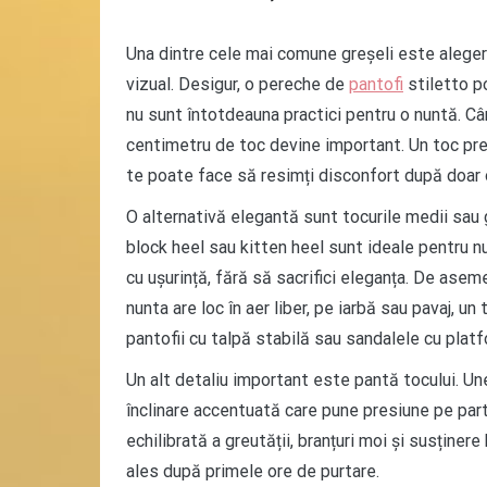
Una dintre cele mai comune greșeli este alegere
vizual. Desigur, o pereche de
pantofi
stiletto p
nu sunt întotdeauna practici pentru o nuntă. Câ
centimetru de toc devine important. Un toc prea
te poate face să resimți disconfort după doar 
O alternativă elegantă sunt tocurile medii sau 
block heel sau kitten heel sunt ideale pentru nu
cu ușurință, fără să sacrifici eleganța. De asem
nunta are loc în aer liber, pe iarbă sau pavaj, u
pantofii cu talpă stabilă sau sandalele cu plat
Un alt detaliu important este pantă tocului. Une
înclinare accentuată care pune presiune pe parte
echilibrată a greutății, branțuri moi și susținere
ales după primele ore de purtare.