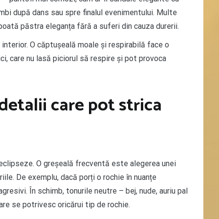
himbi după dans sau spre finalul evenimentului. Multe
poată păstra eleganța fără a suferi din cauza durerii.
i interior. O căptușeală moale și respirabilă face o
ci, care nu lasă piciorul să respire și pot provoca
etalii care pot strica
 eclipseze. O greșeală frecventă este alegerea unei
oriile. De exemplu, dacă porți o rochie în nuanțe
agresivi. În schimb, tonurile neutre – bej, nude, auriu pal
care se potrivesc oricărui tip de rochie.